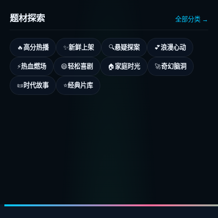
题材探索
全部分类 →
高分热播
新鲜上架
悬疑探案
浪漫心动
🔥
✨
🔍
💕
热血燃场
轻松喜剧
家庭时光
奇幻脑洞
⚡
😄
🏠
🚀
时代故事
经典片库
📜
⭐