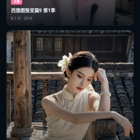
主推
西雅图叛变篇9 第1季
8.1
分 ·
2016