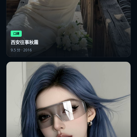
口碑
西安往事秋霜
9.5
分 ·
2016