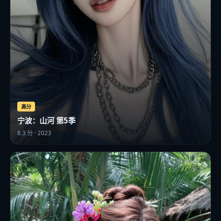
高分
宁波：山河 第5季
8.3
分 ·
2023