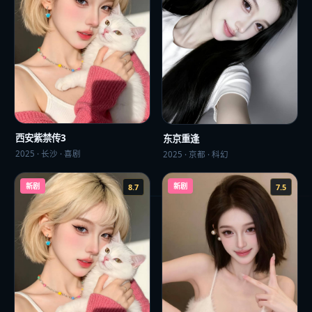
西安紫禁传3
东京重逢
2025
·
长沙
·
喜剧
2025
·
京都
·
科幻
新剧
新剧
8.7
7.5