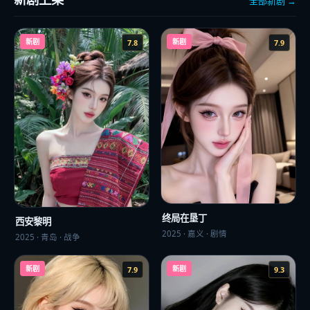
全部新剧 →
新剧
新剧
7.8
7.9
终局在垦丁
西安黎明
2025
·
嘉义
·
剧情
2025
·
青岛
·
战争
新剧
新剧
7.9
9.3