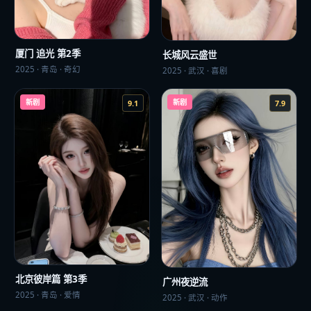
厦门 追光 第2季
长城风云盛世
2025
·
青岛
·
奇幻
2025
·
武汉
·
喜剧
新剧
新剧
9.1
7.9
北京彼岸篇 第3季
广州夜逆流
2025
·
青岛
·
爱情
2025
·
武汉
·
动作