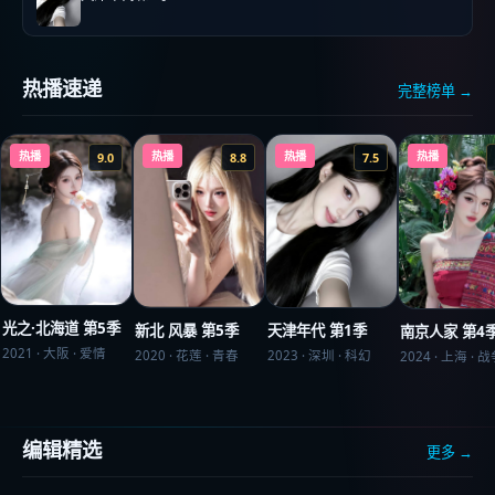
热播速递
完整榜单 →
热播
热播
热播
热播
9.0
8.8
7.5
光之·北海道 第5季
新北 风暴 第5季
天津年代 第1季
南京人家 第4
2021
·
大阪
·
爱情
2020
·
花莲
·
青春
2023
·
深圳
·
科幻
2024
·
上海
·
战
编辑精选
更多 →